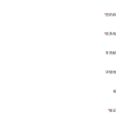
*
您的
*
联系
常用
详细
*
验