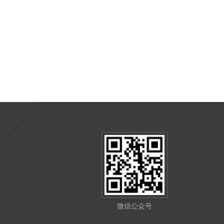
微信公众号