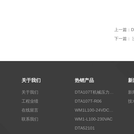
上一篇：
下一篇： 
关于我们
热销产品
新
关于我们
DTA107T机械压力开关
新
工程业绩
DTA107T-R06
技
在线留言
WM1L100-24VDC/T5X
联系我们
WM1-L100-230VAC
DTA52101