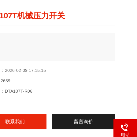
A107T机械压力开关
026-02-09 17:15:15
2659
DTA107T-R06
联系我们
留言询价
电话