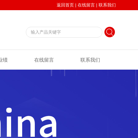
返回首页
|
在线留言
|
联系我们
业绩
在线留言
联系我们