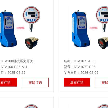
DTA100机械压力开关
名称：DTA107T-R06
TA100-R03-A11
型号：DTA107T-R06
：2025-04-29
发布日期：2026-02-09
查看详情
查看详情
在线订购
在