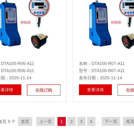
TA100-R06-A11
名称：DTA100-R07-A11
TA100-R06-A11
型号：DTA100-R07-A11
：2025-11-14
发布日期：2025-11-14
查看详情
查看详情
在线订购
在
每页 9 个
首页
上一页
1
2
3
4
...
下一页
尾