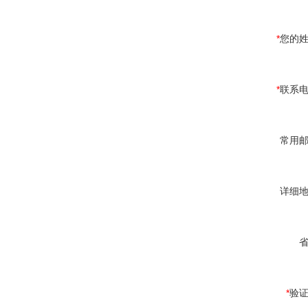
*
您的
*
联系
常用
详细
*
验