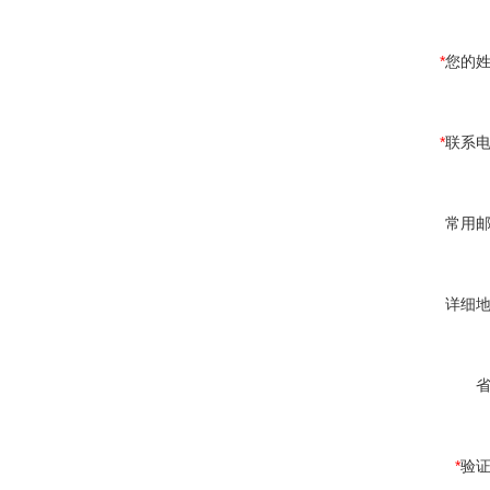
*
您的
*
联系
常用
详细
*
验