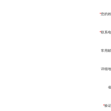
*
您的
*
联系
常用
详细
*
验