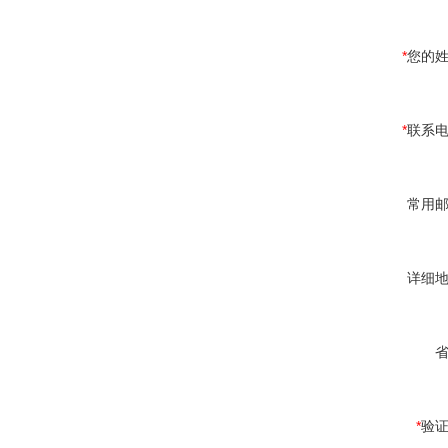
*
您的
*
联系
常用
详细
*
验