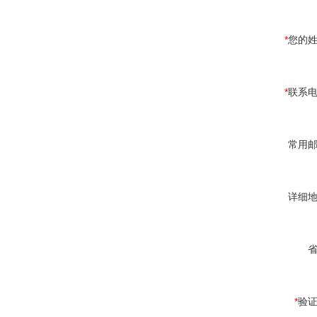
*
您的
*
联系
常用
详细
*
验