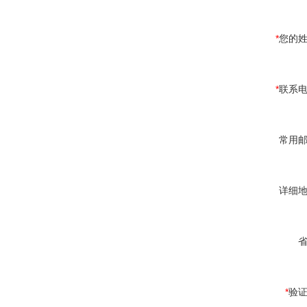
*
您的
*
联系
常用
详细
*
验