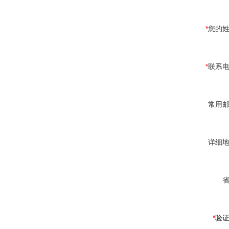
*
您的
*
联系
常用
详细
*
验