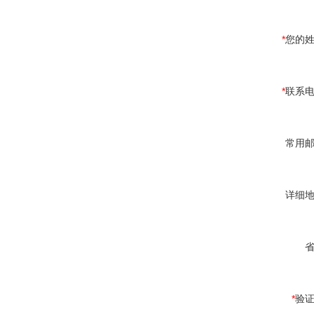
*
您的
*
联系
常用
详细
*
验