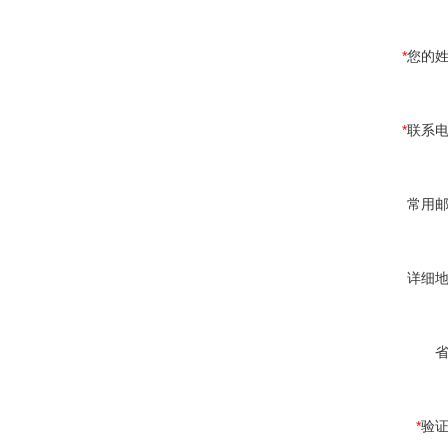
*
您的
*
联系
常用
详细
*
验