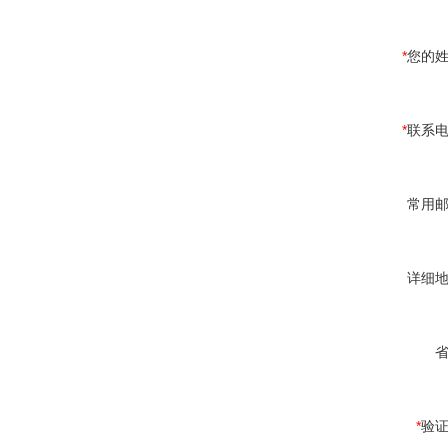
*
您的
*
联系
常用
详细
*
验