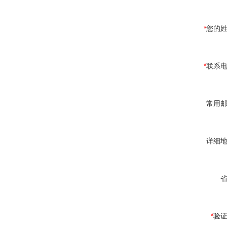
*
您的
*
联系
常用
详细
*
验