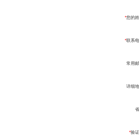
*
您的
*
联系
常用
详细
*
验