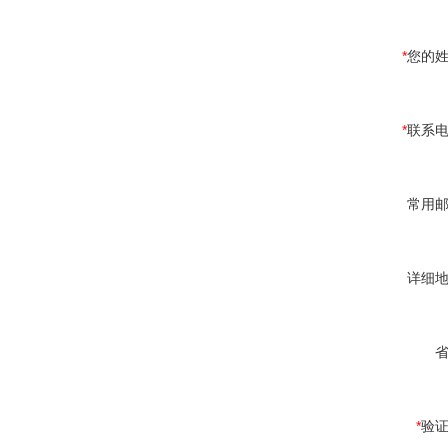
*
您的
*
联系
常用
详细
*
验