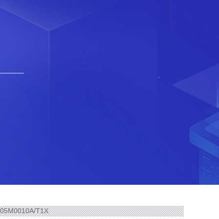
805M0010A/T1X