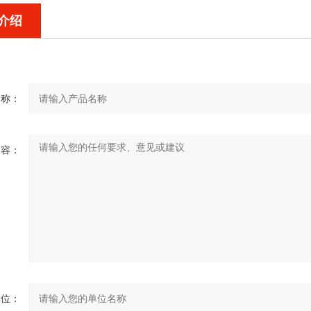
介绍
名称：
内容：
单位：