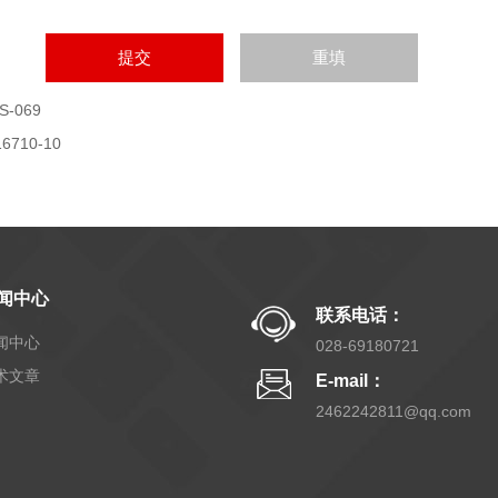
S-069
16710-10
闻中心
联系电话：
闻中心
028-69180721
术文章
E-mail：
2462242811@qq.com