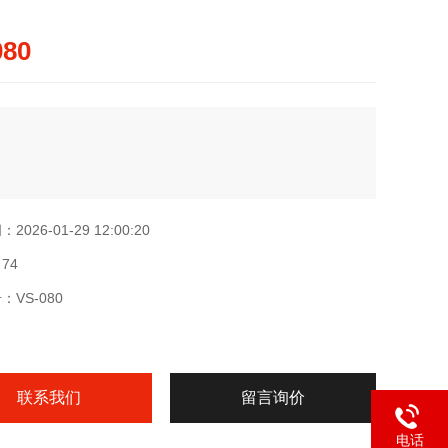
080
026-01-29 12:00:20
74
VS-080
联系我们
留言询价
电话